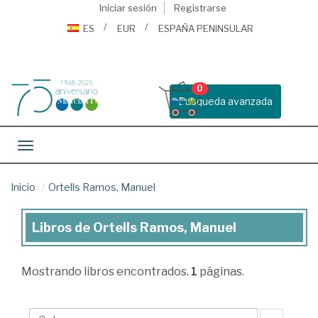
Iniciar sesión
Registrarse
ES
EUR
ESPAÑA PENINSULAR
0
Busqueda avanzada
Toggle navigation
Inicio
Ortells Ramos, Manuel
Libros de Ortells Ramos, Manuel
Libros
de
Mostrando
libros encontrados.
1
páginas.
Ortells
Ramos,