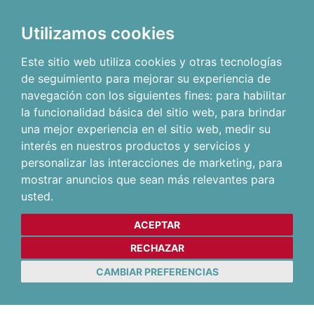
Utilizamos cookies
Este sitio web utiliza cookies y otras tecnologías
de seguimiento para mejorar su experiencia de
navegación con los siguientes fines:
para habilitar
la funcionalidad básica del sitio web
,
para brindar
una mejor experiencia en el sitio web
,
medir su
interés en nuestros productos y servicios y
personalizar las interacciones de marketing
,
para
mostrar anuncios que sean más relevantes para
usted
.
ACEPTAR
RECHAZAR
CAMBIAR PREFERENCIAS