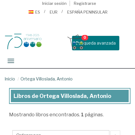
Iniciar sesión
Registrarse
ES
EUR
ESPAÑA PENINSULAR
0
Busqueda avanzada
Toggle navigation
Inicio
Ortega Villoslada, Antonio
Libros de Ortega Villoslada, Antonio
Libros
de
Mostrando
libros encontrados.
1
páginas.
Ortega
Villoslada,