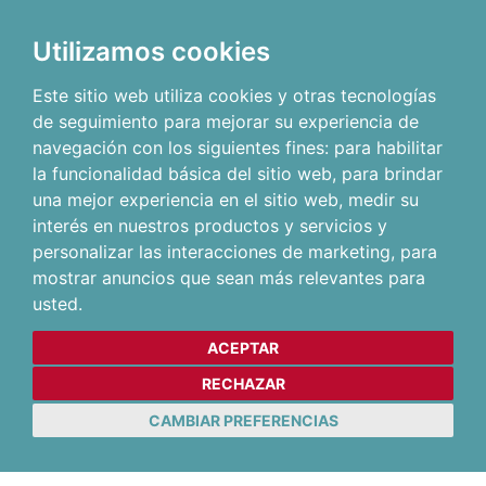
Utilizamos cookies
Este sitio web utiliza cookies y otras tecnologías
de seguimiento para mejorar su experiencia de
navegación con los siguientes fines:
para habilitar
la funcionalidad básica del sitio web
,
para brindar
una mejor experiencia en el sitio web
,
medir su
interés en nuestros productos y servicios y
personalizar las interacciones de marketing
,
para
mostrar anuncios que sean más relevantes para
usted
.
ACEPTAR
RECHAZAR
CAMBIAR PREFERENCIAS