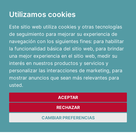
Utilizamos cookies
Este sitio web utiliza cookies y otras tecnologías
de seguimiento para mejorar su experiencia de
navegación con los siguientes fines:
para habilitar
la funcionalidad básica del sitio web
,
para brindar
una mejor experiencia en el sitio web
,
medir su
interés en nuestros productos y servicios y
personalizar las interacciones de marketing
,
para
mostrar anuncios que sean más relevantes para
usted
.
ACEPTAR
RECHAZAR
CAMBIAR PREFERENCIAS