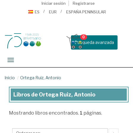
Iniciar sesión
Registrarse
ES
EUR
ESPAÑA PENINSULAR
0
Busqueda avanzada
Toggle navigation
Inicio
Ortega Ruiz, Antonio
Libros de Ortega Ruiz, Antonio
Libros
de
Mostrando
libros encontrados.
1
páginas.
Ortega
Ruiz,