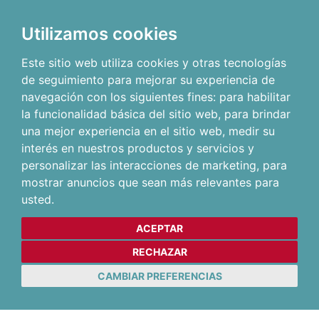
Utilizamos cookies
Este sitio web utiliza cookies y otras tecnologías
de seguimiento para mejorar su experiencia de
navegación con los siguientes fines:
para habilitar
la funcionalidad básica del sitio web
,
para brindar
una mejor experiencia en el sitio web
,
medir su
interés en nuestros productos y servicios y
personalizar las interacciones de marketing
,
para
mostrar anuncios que sean más relevantes para
usted
.
ACEPTAR
RECHAZAR
CAMBIAR PREFERENCIAS