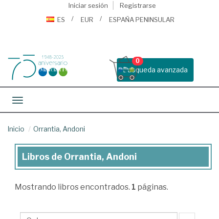
Iniciar sesión
Registrarse
ES
EUR
ESPAÑA PENINSULAR
0
Busqueda avanzada
Toggle navigation
Inicio
Orrantia, Andoni
Libros de Orrantia, Andoni
Libros
de
Mostrando
libros encontrados.
1
páginas.
Orrantia,
Andoni