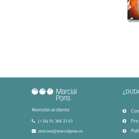
¿DUD
Atención al cliente
Com
Pre
(+34) 91 304 33 03
Polí
atencion@marcialpons.es