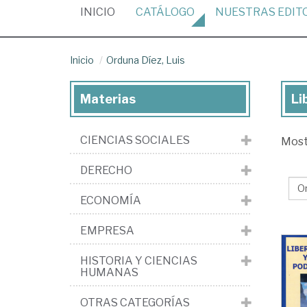
(CURRENT)
INICIO
CATÁLOGO
NUESTRAS
EDIT
Inicio
Orduna Díez, Luis
Materias
Li
Lib
de
CIENCIAS SOCIALES
Mos
Or
Díe
DERECHO
Lui
ECONOMÍA
EMPRESA
HISTORIA Y CIENCIAS
HUMANAS
OTRAS CATEGORÍAS