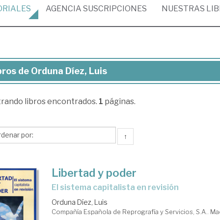
ORIALES
AGENCIA
SUSCRIPCIONES
NUESTRAS
LI
bros de Orduna Díez, Luis
ros
trando
libros encontrados.
1
páginas.
duna
z,
s
↑
Libertad y poder
el sistema capitalista en revisión
Orduna Díez, Luis
Compañía Española de Reprografía y Servicios, S.A.. Ma