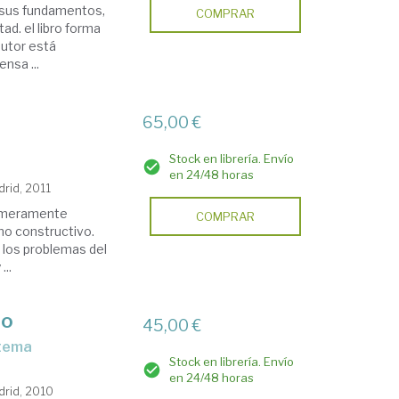
 y sus fundamentos,
COMPRAR
ad. el libro forma
autor está
nsa ...
65,00 €
Stock en librería. Envío
en 24/48 horas
drid, 2011
er meramente
COMPRAR
imo constructivo.
, los problemas del
...
lo
45,00 €
stema
Stock en librería. Envío
en 24/48 horas
drid, 2010