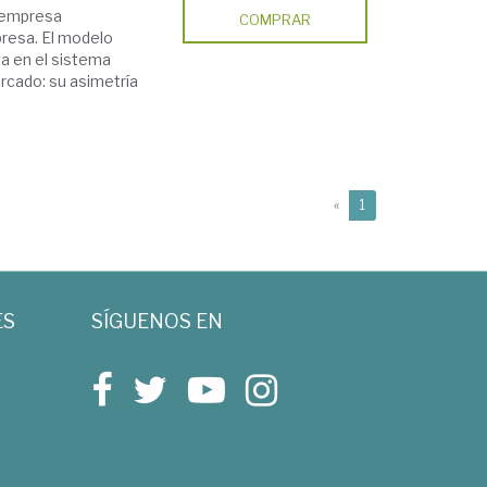
e empresa
COMPRAR
presa. El modelo
va en el sistema
ercado: su asimetría
(current)
«
1
ES
SÍGUENOS EN