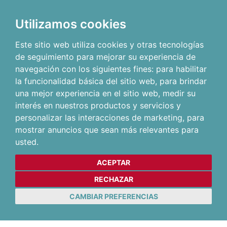
Utilizamos cookies
Este sitio web utiliza cookies y otras tecnologías
de seguimiento para mejorar su experiencia de
navegación con los siguientes fines:
para habilitar
la funcionalidad básica del sitio web
,
para brindar
una mejor experiencia en el sitio web
,
medir su
interés en nuestros productos y servicios y
personalizar las interacciones de marketing
,
para
mostrar anuncios que sean más relevantes para
usted
.
ACEPTAR
RECHAZAR
CAMBIAR PREFERENCIAS