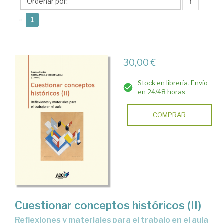
Andrea
↑
María
(current)
«
1
30,00 €
Stock en librería. Envío
en 24/48 horas
COMPRAR
Cuestionar conceptos históricos (II)
Reflexiones y materiales para el trabajo en el aula