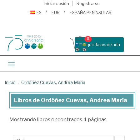
Iniciar sesión
Registrarse
ES
EUR
ESPAÑA PENINSULAR
0
Busqueda avanzada
Toggle navigation
Inicio
Ordóñez Cuevas, Andrea María
Libros de Ordóñez Cuevas, Andrea María
Libros
de
Mostrando
libros encontrados.
1
páginas.
Ordóñez
Cuevas,