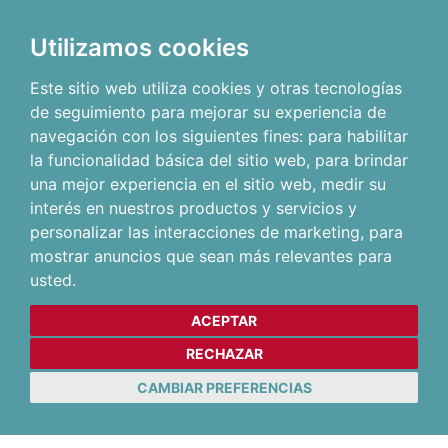
Utilizamos cookies
Este sitio web utiliza cookies y otras tecnologías
de seguimiento para mejorar su experiencia de
navegación con los siguientes fines:
para habilitar
la funcionalidad básica del sitio web
,
para brindar
una mejor experiencia en el sitio web
,
medir su
interés en nuestros productos y servicios y
personalizar las interacciones de marketing
,
para
mostrar anuncios que sean más relevantes para
usted
.
ACEPTAR
RECHAZAR
CAMBIAR PREFERENCIAS