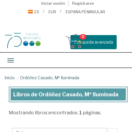
Iniciar sesión
Registrarse
ES
EUR
ESPAÑA PENINSULAR
0
Busqueda avanzada
Toggle navigation
Inicio
Ordóñez Casado, Mª Iluminada
Libros de Ordóñez Casado, Mª Iluminada
Libros
de
Mostrando
libros encontrados.
1
páginas.
Ordóñez
Casado,