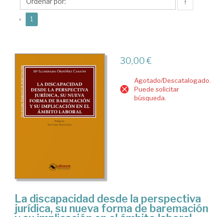
Mª
↑
Iluminada
(current)
«
1
30,00 €
Agotado/Descatalogado.
Puede solicitar
búsqueda.
La discapacidad desde la perspectiva
jurídica, su nueva forma de baremación