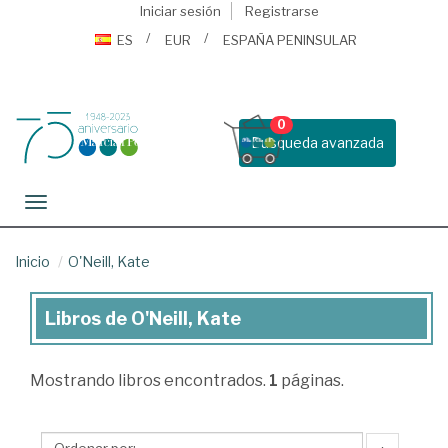
Iniciar sesión
Registrarse
ES
EUR
ESPAÑA PENINSULAR
0
Busqueda avanzada
Toggle navigation
Inicio
O'Neill, Kate
Libros de O'Neill, Kate
Libros
de
Mostrando
libros encontrados.
1
páginas.
O'Neill,
Kate