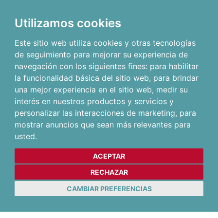
Utilizamos cookies
Este sitio web utiliza cookies y otras tecnologías
de seguimiento para mejorar su experiencia de
navegación con los siguientes fines:
para habilitar
la funcionalidad básica del sitio web
,
para brindar
una mejor experiencia en el sitio web
,
medir su
interés en nuestros productos y servicios y
personalizar las interacciones de marketing
,
para
mostrar anuncios que sean más relevantes para
usted
.
ACEPTAR
RECHAZAR
CAMBIAR PREFERENCIAS