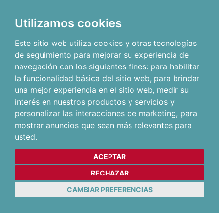
Utilizamos cookies
Este sitio web utiliza cookies y otras tecnologías
de seguimiento para mejorar su experiencia de
navegación con los siguientes fines:
para habilitar
la funcionalidad básica del sitio web
,
para brindar
una mejor experiencia en el sitio web
,
medir su
interés en nuestros productos y servicios y
personalizar las interacciones de marketing
,
para
mostrar anuncios que sean más relevantes para
usted
.
ACEPTAR
RECHAZAR
CAMBIAR PREFERENCIAS