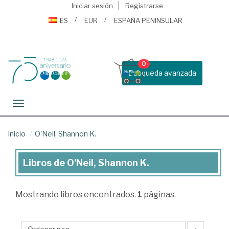
Iniciar sesión
Registrarse
ES
EUR
ESPAÑA PENINSULAR
0
Busqueda avanzada
Toggle navigation
Inicio
O'Neil, Shannon K.
Libros de O'Neil, Shannon K.
Libros
de
Mostrando
libros encontrados.
1
páginas.
O'Neil,
Shannon