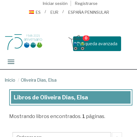
Iniciar sesión
Registrarse
ES
EUR
ESPAÑA PENINSULAR
0
Busqueda avanzada
Toggle navigation
Inicio
Oliveira Dias, Elsa
Libros de Oliveira Dias, Elsa
Libros
de
Mostrando
libros encontrados.
1
páginas.
Oliveira
Dias,