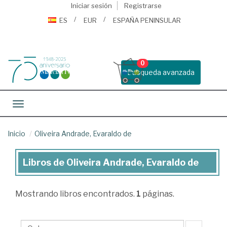
Iniciar sesión
Registrarse
ES
EUR
ESPAÑA PENINSULAR
0
Busqueda avanzada
Toggle navigation
Inicio
Oliveira Andrade, Evaraldo de
Libros de Oliveira Andrade, Evaraldo de
Libros
de
Mostrando
libros encontrados.
1
páginas.
Oliveira
Andrade,