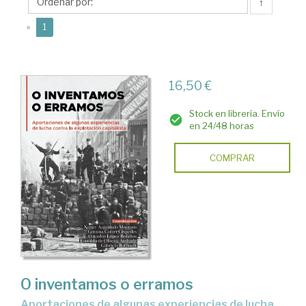
Evaraldo
↑
de
(current)
«
1
16,50 €
Stock en librería. Envío
en 24/48 horas
COMPRAR
O inventamos o erramos
aportaciones de algunas experiencias de lucha