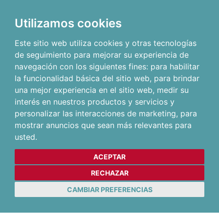
Utilizamos cookies
Este sitio web utiliza cookies y otras tecnologías
de seguimiento para mejorar su experiencia de
navegación con los siguientes fines:
para habilitar
la funcionalidad básica del sitio web
,
para brindar
una mejor experiencia en el sitio web
,
medir su
interés en nuestros productos y servicios y
personalizar las interacciones de marketing
,
para
mostrar anuncios que sean más relevantes para
usted
.
ACEPTAR
RECHAZAR
CAMBIAR PREFERENCIAS