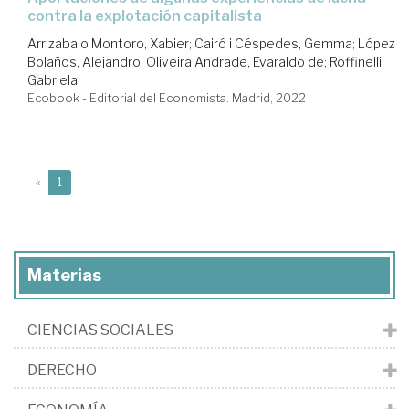
contra la explotación capitalista
Arrizabalo Montoro, Xabier
;
Cairó i Céspedes, Gemma
;
López
Bolaños, Alejandro
;
Oliveira Andrade, Evaraldo de
;
Roffinelli,
Gabriela
Ecobook - Editorial del Economista. Madrid, 2022
(current)
«
1
Materias
CIENCIAS SOCIALES
DERECHO