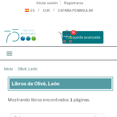
Iniciar sesión
Registrarse
ES
EUR
ESPAÑA PENINSULAR
0
Busqueda avanzada
Toggle navigation
Inicio
Olivé, León
Libros de Olivé, León
Libros
de
Mostrando
libros encontrados.
1
páginas.
Olivé,
León