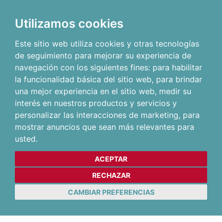
Utilizamos cookies
Este sitio web utiliza cookies y otras tecnologías
de seguimiento para mejorar su experiencia de
navegación con los siguientes fines:
para habilitar
la funcionalidad básica del sitio web
,
para brindar
una mejor experiencia en el sitio web
,
medir su
interés en nuestros productos y servicios y
personalizar las interacciones de marketing
,
para
mostrar anuncios que sean más relevantes para
usted
.
ACEPTAR
RECHAZAR
CAMBIAR PREFERENCIAS