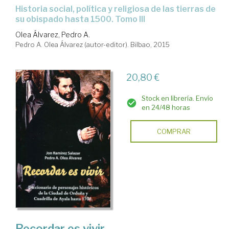
historia social, política y religiosa de las tierras de
su obispado hasta 1500. Tomo III
Olea Álvarez, Pedro A.
Pedro A. Olea Álvarez (autor-editor). Bilbao, 2015
20,80 €
Stock en librería. Envío
en 24/48 horas
COMPRAR
Recordar es vivir