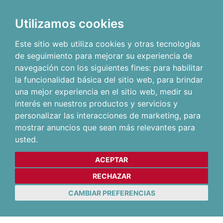
Utilizamos cookies
Este sitio web utiliza cookies y otras tecnologías
de seguimiento para mejorar su experiencia de
navegación con los siguientes fines:
para habilitar
la funcionalidad básica del sitio web
,
para brindar
una mejor experiencia en el sitio web
,
medir su
interés en nuestros productos y servicios y
personalizar las interacciones de marketing
,
para
mostrar anuncios que sean más relevantes para
usted
.
ACEPTAR
RECHAZAR
CAMBIAR PREFERENCIAS