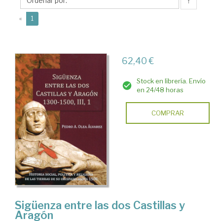
Pedro
↑
A.
(current)
«
1
62,40 €
Stock en librería. Envío
en 24/48 horas
COMPRAR
Sigüenza entre las dos Castillas y
Aragón