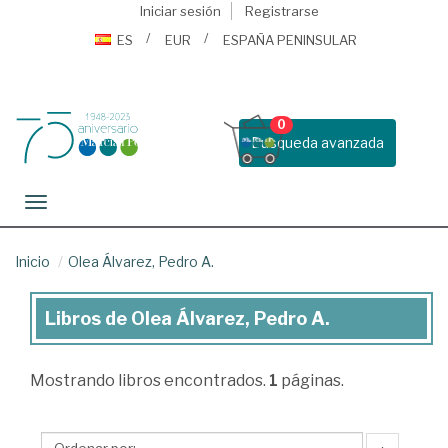
Iniciar sesión
Registrarse
ES
EUR
ESPAÑA PENINSULAR
0
Busqueda avanzada
Toggle navigation
Inicio
Olea Álvarez, Pedro A.
Libros de Olea Álvarez, Pedro A.
Libros
de
Mostrando
libros encontrados.
1
páginas.
Olea
Álvarez,