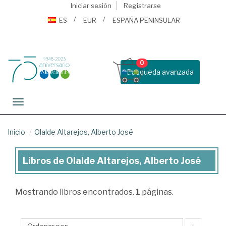
Iniciar sesión
Registrarse
ES
EUR
ESPAÑA PENINSULAR
0
Busqueda avanzada
Toggle navigation
Inicio
Olalde Altarejos, Alberto José
Libros de Olalde Altarejos, Alberto José
Libros
de
Mostrando
libros encontrados.
1
páginas.
Olalde
Altarejos,