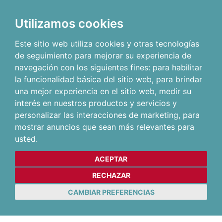
Utilizamos cookies
Este sitio web utiliza cookies y otras tecnologías
de seguimiento para mejorar su experiencia de
navegación con los siguientes fines:
para habilitar
la funcionalidad básica del sitio web
,
para brindar
una mejor experiencia en el sitio web
,
medir su
interés en nuestros productos y servicios y
personalizar las interacciones de marketing
,
para
mostrar anuncios que sean más relevantes para
usted
.
ACEPTAR
RECHAZAR
CAMBIAR PREFERENCIAS