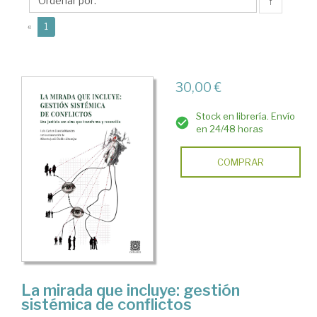
Alberto
↑
José
(current)
«
1
30,00 €
Stock en librería. Envío
en 24/48 horas
COMPRAR
La mirada que incluye: gestión
sistémica de conflictos