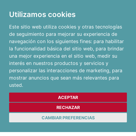
Utilizamos cookies
Este sitio web utiliza cookies y otras tecnologías
de seguimiento para mejorar su experiencia de
navegación con los siguientes fines:
para habilitar
la funcionalidad básica del sitio web
,
para brindar
una mejor experiencia en el sitio web
,
medir su
interés en nuestros productos y servicios y
personalizar las interacciones de marketing
,
para
mostrar anuncios que sean más relevantes para
usted
.
ACEPTAR
RECHAZAR
CAMBIAR PREFERENCIAS