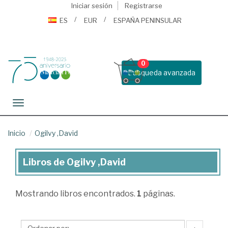
Iniciar sesión
Registrarse
ES
EUR
ESPAÑA PENINSULAR
0
Busqueda avanzada
Toggle navigation
Inicio
Ogilvy ,David
Libros de Ogilvy ,David
Libros
de
Mostrando
libros encontrados.
1
páginas.
Ogilvy
,David