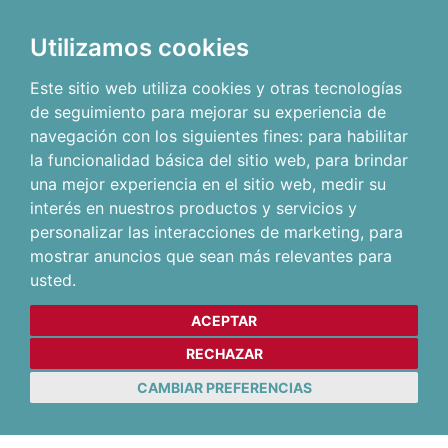
Utilizamos cookies
Este sitio web utiliza cookies y otras tecnologías
de seguimiento para mejorar su experiencia de
navegación con los siguientes fines:
para habilitar
la funcionalidad básica del sitio web
,
para brindar
una mejor experiencia en el sitio web
,
medir su
interés en nuestros productos y servicios y
personalizar las interacciones de marketing
,
para
mostrar anuncios que sean más relevantes para
usted
.
ACEPTAR
RECHAZAR
CAMBIAR PREFERENCIAS