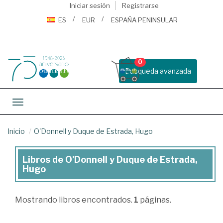
Iniciar sesión
Registrarse
ES
EUR
ESPAÑA PENINSULAR
0
Busqueda avanzada
Toggle navigation
Inicio
O'Donnell y Duque de Estrada, Hugo
Libros de O'Donnell y Duque de Estrada,
Libros
Hugo
de
O'Donnell
Mostrando
libros encontrados.
1
páginas.
y