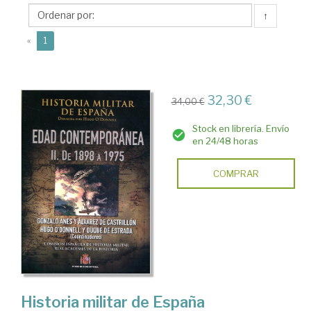
Duque
↑
de
(current)
Estrada,
«
1
Hugo
32,30 €
34,00 €
Stock en librería. Envío
en 24/48 horas
COMPRAR
Historia militar de España