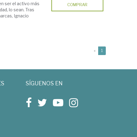
en ser el activo más
COMPRAR
dad, lo sean. Tras
marcas, Ignacio
(current)
«
1
ES
SÍGUENOS EN