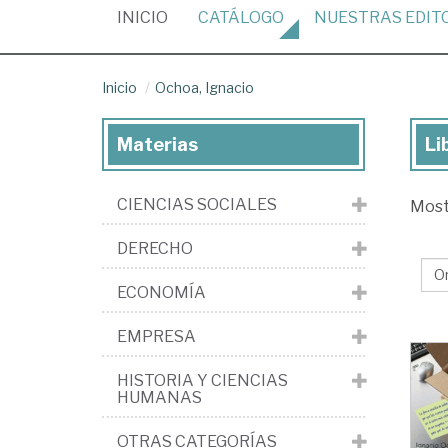
(CURRENT)
INICIO
CATÁLOGO
NUESTRAS
EDIT
Inicio
Ochoa, Ignacio
Materias
Li
Lib
de
CIENCIAS SOCIALES
Mos
Oc
Ign
DERECHO
ECONOMÍA
EMPRESA
HISTORIA Y CIENCIAS
HUMANAS
OTRAS CATEGORÍAS