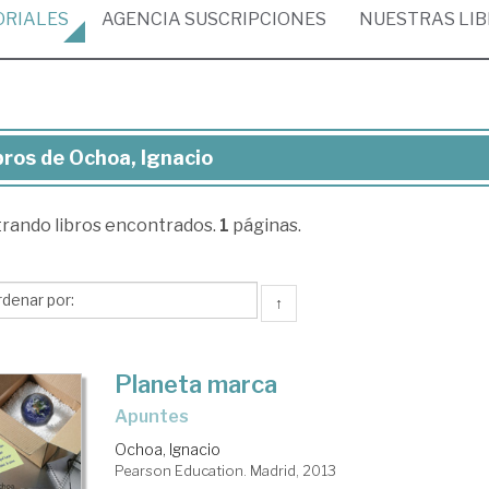
ORIALES
AGENCIA
SUSCRIPCIONES
NUESTRAS
LI
bros de Ochoa, Ignacio
ros
trando
libros encontrados.
1
páginas.
hoa,
acio
↑
Planeta marca
apuntes
Ochoa, Ignacio
Pearson Education. Madrid, 2013