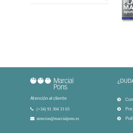
¿DUD
Atención al cliente
Com
Pre
(+34) 91 304 33 03
Polí
atencion@marcialpons.es