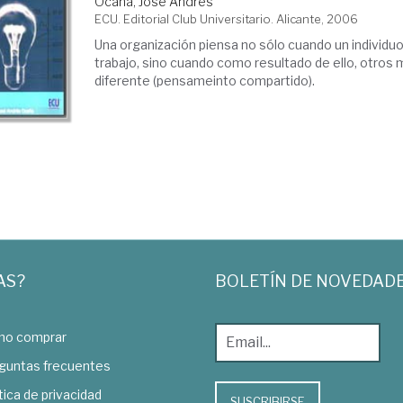
Ocaña, José Andrés
ECU. Editorial Club Universitario. Alicante, 2006
Una organización piensa no sólo cuando un individu
trabajo, sino cuando como resultado de ello, otros
diferente (pensameinto compartido).
AS?
BOLETÍN DE NOVEDAD
o comprar
guntas frecuentes
tica de privacidad
SUSCRIBIRSE