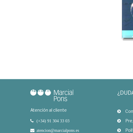
¿DUD
Atención al cliente
Com
Pre
(+34) 91 304 33 03
Polí
atencion@marcialpons.es