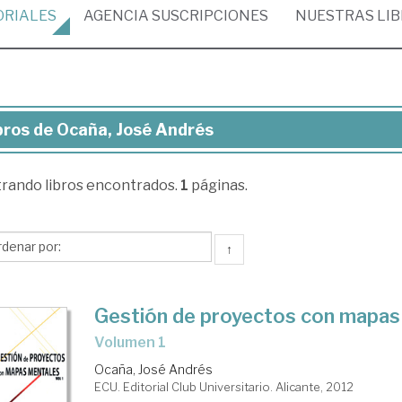
ORIALES
AGENCIA
SUSCRIPCIONES
NUESTRAS
LI
bros de Ocaña, José Andrés
ros
trando
libros encontrados.
1
páginas.
aña,
sé
drés
↑
Gestión de proyectos con mapas
volumen 1
Ocaña, José Andrés
ECU. Editorial Club Universitario. Alicante, 2012