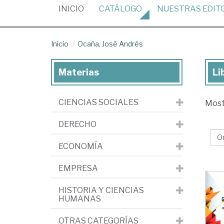
(CURRENT)
INICIO
CATÁLOGO
NUESTRAS
EDIT
Inicio
Ocaña, José Andrés
Materias
Li
Lib
de
CIENCIAS SOCIALES
Mos
Oc
Jo
DERECHO
An
ECONOMÍA
EMPRESA
HISTORIA Y CIENCIAS
HUMANAS
OTRAS CATEGORÍAS