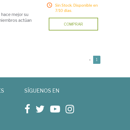
Sin Stock. Disponible en
7/10 días.
o hace mejor su
 miembros actúan
COMPRAR
(current)
«
1
ES
SÍGUENOS EN