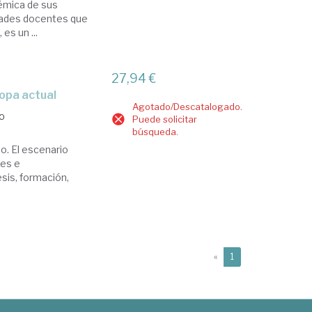
démica de sus
idades docentes que
es un ...
27,94 €
ropa actual
Agotado/Descatalogado.
o
Puede solicitar
búsqueda.
o. El escenario
les e
esis, formación,
(current)
«
1