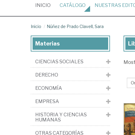
(CURRENT)
INICIO
CATÁLOGO
NUESTRAS
EDIT
Inicio
Núñez de Prado Clavell, Sara
Materias
Li
Lib
de
CIENCIAS SOCIALES
Mos
Nú
de
DERECHO
Pr
ECONOMÍA
Cla
Sa
EMPRESA
HISTORIA Y CIENCIAS
HUMANAS
OTRAS CATEGORÍAS