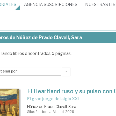
ORIALES
AGENCIA
SUSCRIPCIONES
NUESTRAS
LI
bros de Núñez de Prado Clavell, Sara
ros
trando
libros encontrados.
1
páginas.
ñez
ado
↑
vell,
ra
El Heartland ruso y su pulso con
El gran juego del siglo XXI
Núñez de Prado Clavell, Sara
Sílex Ediciones. Madrid, 2026