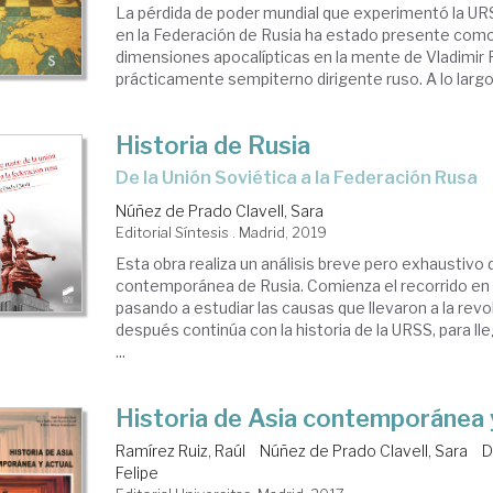
La pérdida de poder mundial que experimentó la UR
en la Federación de Rusia ha estado presente com
dimensiones apocalípticas en la mente de Vladimir Pu
prácticamente sempiterno dirigente ruso. A lo largo 
Historia de Rusia
de la Unión Soviética a la Federación Rusa
Núñez de Prado Clavell, Sara
Editorial Síntesis . Madrid, 2019
Esta obra realiza un análisis breve pero exhaustivo d
contemporánea de Rusia. Comienza el recorrido en e
pasando a estudiar las causas que llevaron a la revo
después continúa con la historia de la URSS, para ll
...
Historia de Asia contemporánea 
Ramírez Ruiz, Raúl
Núñez de Prado Clavell, Sara
D
Felipe