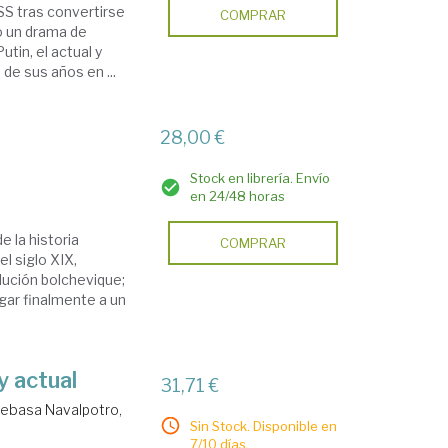
SS tras convertirse
COMPRAR
o un drama de
tin, el actual y
de sus años en ...
28,00 €
Stock en librería. Envío
en 24/48 horas
e la historia
COMPRAR
l siglo XIX,
lución bolchevique;
egar finalmente a un
y actual
31,71 €
ebasa Navalpotro,
Sin Stock. Disponible en
7/10 días.