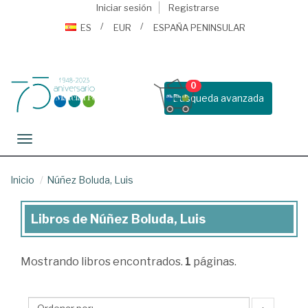
Iniciar sesión
Registrarse
ES
EUR
ESPAÑA PENINSULAR
0
Busqueda avanzada
Toggle navigation
Inicio
Núñez Boluda, Luis
Libros de Núñez Boluda, Luis
Libros
de
Mostrando
libros encontrados.
1
páginas.
Núñez
Boluda,