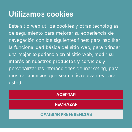
Utilizamos cookies
Este sitio web utiliza cookies y otras tecnologías
de seguimiento para mejorar su experiencia de
navegación con los siguientes fines:
para habilitar
la funcionalidad básica del sitio web
,
para brindar
una mejor experiencia en el sitio web
,
medir su
interés en nuestros productos y servicios y
personalizar las interacciones de marketing
,
para
mostrar anuncios que sean más relevantes para
usted
.
ACEPTAR
RECHAZAR
CAMBIAR PREFERENCIAS