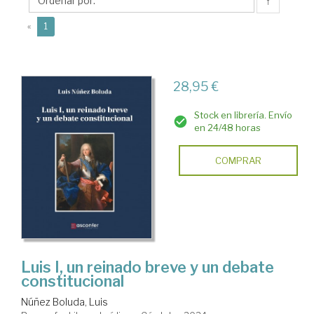
Luis
↑
(current)
«
1
28,95 €
Stock en librería. Envío
en 24/48 horas
COMPRAR
Luis I, un reinado breve y un debate
constitucional
Núñez Boluda, Luis