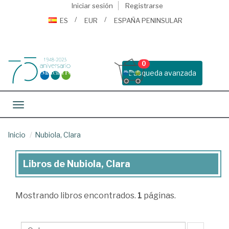
Iniciar sesión
Registrarse
ES
EUR
ESPAÑA PENINSULAR
0
Busqueda avanzada
Toggle navigation
Inicio
Nubiola, Clara
Libros de Nubiola, Clara
Libros
de
Mostrando
libros encontrados.
1
páginas.
Nubiola,
Clara