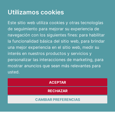
Utilizamos cookies
Este sitio web utiliza cookies y otras tecnologías
de seguimiento para mejorar su experiencia de
navegación con los siguientes fines:
para habilitar
la funcionalidad básica del sitio web
,
para brindar
una mejor experiencia en el sitio web
,
medir su
interés en nuestros productos y servicios y
personalizar las interacciones de marketing
,
para
mostrar anuncios que sean más relevantes para
usted
.
ACEPTAR
RECHAZAR
CAMBIAR PREFERENCIAS