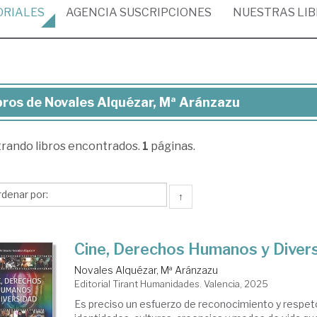
ORIALES
AGENCIA
SUSCRIPCIONES
NUESTRAS
LI
bros de Novales Alquézar, Mª Aránzazu
ros
trando
libros encontrados.
1
páginas.
vales
uézar,
↑
ánzazu
Cine, Derechos Humanos y Diver
Novales Alquézar, Mª Aránzazu
Editorial Tirant Humanidades. Valencia, 2025
Es preciso un esfuerzo de reconocimiento y respeto