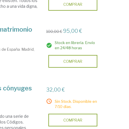
e existen. Todos los
COMPRAR
cho a una vida digna,
 matrimonio
95,00 €
100,00 €
Stock en librería. Envío
en 24/48 horas
 de España. Madrid,
COMPRAR
os cónyuges
32,00 €
Sin Stock. Disponible en
7/10 días.
ido una serie de
COMPRAR
los Códigos.
res personales