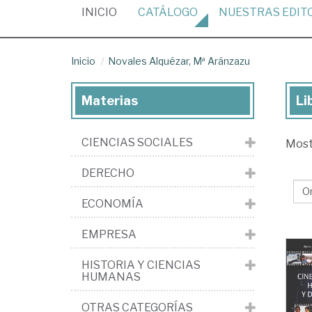
(CURRENT)
INICIO
CATÁLOGO
NUESTRAS
EDIT
Inicio
Novales Alquézar, Mª Aránzazu
Materias
Li
Lib
de
CIENCIAS SOCIALES
Mos
No
Alq
DERECHO
Mª
ECONOMÍA
Ar
EMPRESA
HISTORIA Y CIENCIAS
HUMANAS
OTRAS CATEGORÍAS