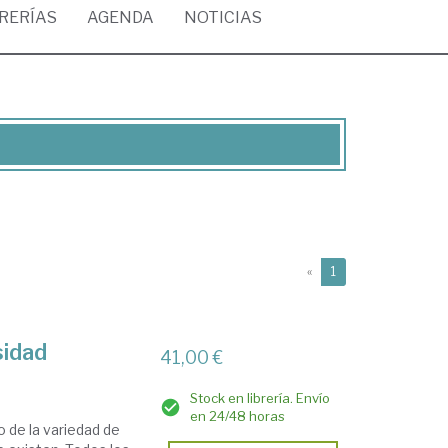
BRERÍAS
AGENDA
NOTICIAS
(current)
«
1
sidad
41,00 €
Stock en librería. Envío
en 24/48 horas
 de la variedad de