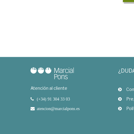
¿DUD
Atención al cliente
Com
Pre
(+34) 91 304 33 03
Polí
atencion@marcialpons.es