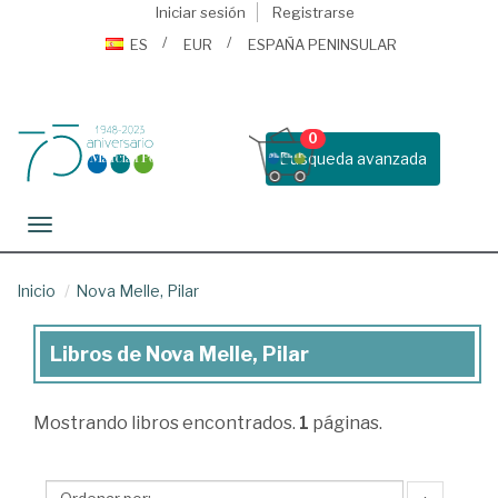
Iniciar sesión
Registrarse
ES
EUR
ESPAÑA PENINSULAR
0
Busqueda avanzada
Toggle navigation
Inicio
Nova Melle, Pilar
Libros de Nova Melle, Pilar
Libros
de
Mostrando
libros encontrados.
1
páginas.
Nova
Melle,