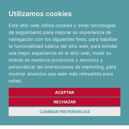
Utilizamos cookies
Este sitio web utiliza cookies y otras tecnologías
de seguimiento para mejorar su experiencia de
navegación con los siguientes fines:
para habilitar
la funcionalidad básica del sitio web
,
para brindar
una mejor experiencia en el sitio web
,
medir su
interés en nuestros productos y servicios y
personalizar las interacciones de marketing
,
para
mostrar anuncios que sean más relevantes para
usted
.
ACEPTAR
RECHAZAR
CAMBIAR PREFERENCIAS