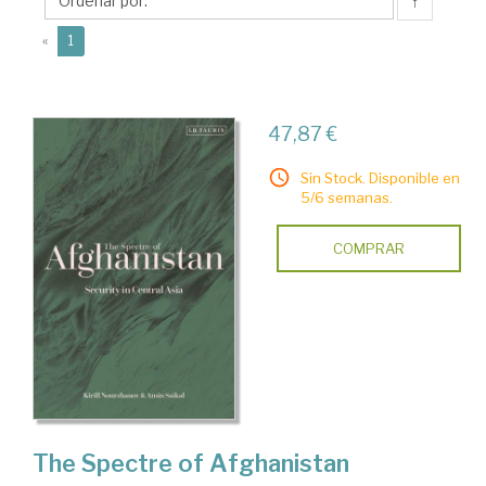
↑
(current)
«
1
47,87 €
Sin Stock. Disponible en
5/6 semanas.
COMPRAR
The Spectre of Afghanistan