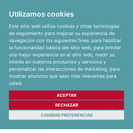
Utilizamos cookies
Este sitio web utiliza cookies y otras tecnologías
de seguimiento para mejorar su experiencia de
navegación con los siguientes fines:
para habilitar
la funcionalidad básica del sitio web
,
para brindar
una mejor experiencia en el sitio web
,
medir su
interés en nuestros productos y servicios y
personalizar las interacciones de marketing
,
para
mostrar anuncios que sean más relevantes para
usted
.
ACEPTAR
RECHAZAR
CAMBIAR PREFERENCIAS