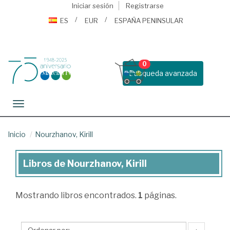
Iniciar sesión
Registrarse
ES
EUR
ESPAÑA PENINSULAR
0
Busqueda avanzada
Toggle navigation
Inicio
Nourzhanov, Kirill
Libros de Nourzhanov, Kirill
Libros
de
Mostrando
libros encontrados.
1
páginas.
Nourzhanov,
Kirill