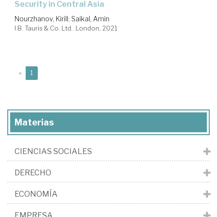
security in Central Asia
Nourzhanov, Kirill
;
Saikal, Amin
I.B. Tauris & Co. Ltd.. London, 2021
(current)
«
1
Materias
CIENCIAS SOCIALES
DERECHO
ECONOMÍA
EMPRESA