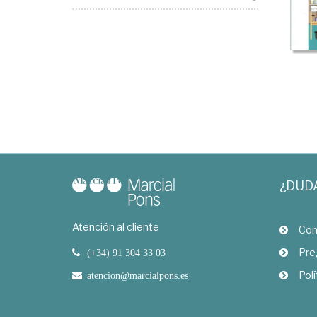
¿DUD
Atención al cliente
Com
Pre
(+34) 91 304 33 03
Polí
atencion@marcialpons.es