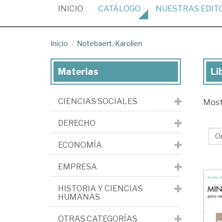
(CURRENT)
INICIO
CATÁLOGO
NUESTRAS
EDIT
Inicio
Notebaert, Karolien
Materias
Li
Lib
de
CIENCIAS SOCIALES
Mos
No
Kar
DERECHO
ECONOMÍA
EMPRESA
HISTORIA Y CIENCIAS
HUMANAS
OTRAS CATEGORÍAS