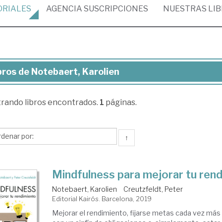
ORIALES
AGENCIA
SUSCRIPCIONES
NUESTRAS
LI
bros de Notebaert, Karolien
ros
trando
libros encontrados.
1
páginas.
tebaert,
olien
↑
Mindfulness para mejorar tu ren
Notebaert, Karolien
Creutzfeldt, Peter
Editorial Kairós. Barcelona, 2019
Mejorar el rendimiento, fijarse metas cada vez más