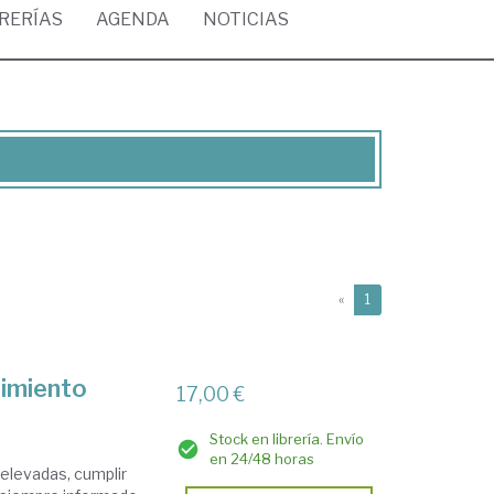
BRERÍAS
AGENDA
NOTICIAS
(current)
«
1
dimiento
17,00 €
Stock en librería. Envío
en 24/48 horas
 elevadas, cumplir