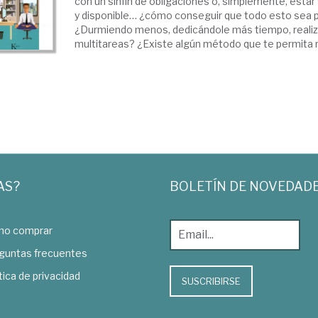
con un sinfín de obligaciones o, simplemente, esta
y disponible… ¿cómo conseguir que todo esto sea 
¿Durmiendo menos, dedicándole más tiempo, reali
multitareas? ¿Existe algún método que te permita real
AS?
BOLETÍN DE NOVEDAD
o comprar
guntas frecuentes
tica de privacidad
SUSCRIBIRSE