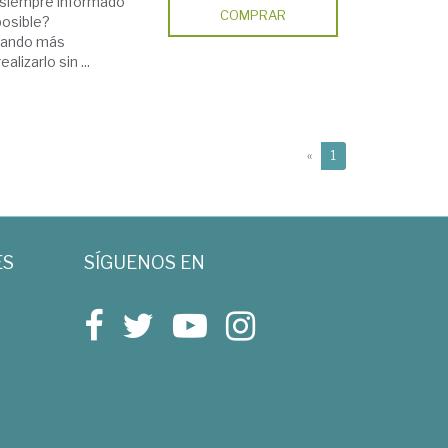
r siempre informado
COMPRAR
posible?
zando más
izarlo sin ...
(current)
«
1
ES
SÍGUENOS EN