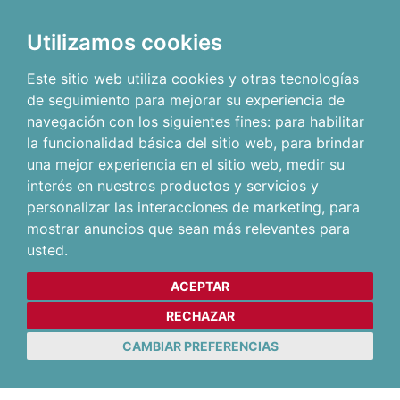
Utilizamos cookies
Este sitio web utiliza cookies y otras tecnologías
de seguimiento para mejorar su experiencia de
navegación con los siguientes fines:
para habilitar
la funcionalidad básica del sitio web
,
para brindar
una mejor experiencia en el sitio web
,
medir su
interés en nuestros productos y servicios y
personalizar las interacciones de marketing
,
para
mostrar anuncios que sean más relevantes para
usted
.
ACEPTAR
RECHAZAR
CAMBIAR PREFERENCIAS