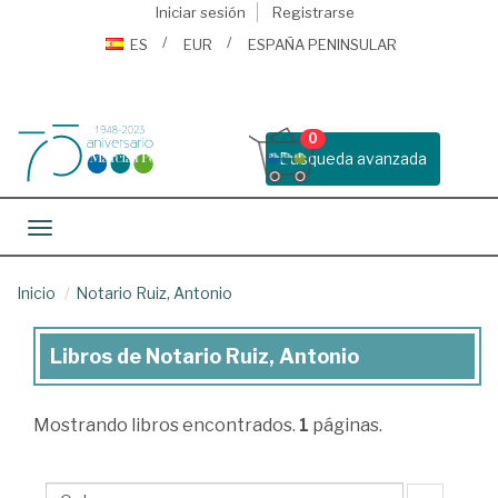
Iniciar sesión
Registrarse
ES
EUR
ESPAÑA PENINSULAR
0
Busqueda avanzada
Toggle navigation
Inicio
Notario Ruiz, Antonio
Libros de Notario Ruiz, Antonio
Libros
de
Mostrando
libros encontrados.
1
páginas.
Notario
Ruiz,