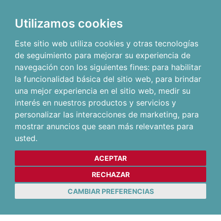
Utilizamos cookies
Este sitio web utiliza cookies y otras tecnologías
de seguimiento para mejorar su experiencia de
navegación con los siguientes fines:
para habilitar
la funcionalidad básica del sitio web
,
para brindar
una mejor experiencia en el sitio web
,
medir su
interés en nuestros productos y servicios y
personalizar las interacciones de marketing
,
para
mostrar anuncios que sean más relevantes para
usted
.
ACEPTAR
RECHAZAR
CAMBIAR PREFERENCIAS