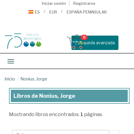
Iniciar sesión
Registrarse
ES
EUR
ESPAÑA PENINSULAR
0
Busqueda avanzada
Toggle navigation
Inicio
Nonius, Jorge
Libros de Nonius, Jorge
Libros
de
Mostrando
libros encontrados.
1
páginas.
Nonius,
Jorge