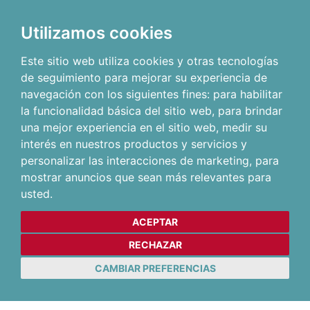
Utilizamos cookies
Este sitio web utiliza cookies y otras tecnologías
de seguimiento para mejorar su experiencia de
navegación con los siguientes fines:
para habilitar
la funcionalidad básica del sitio web
,
para brindar
una mejor experiencia en el sitio web
,
medir su
interés en nuestros productos y servicios y
personalizar las interacciones de marketing
,
para
mostrar anuncios que sean más relevantes para
usted
.
ACEPTAR
RECHAZAR
CAMBIAR PREFERENCIAS