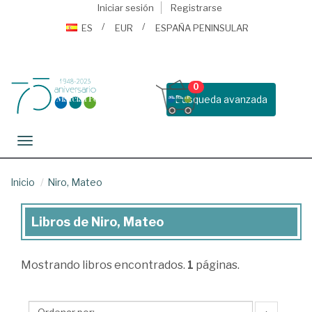
Iniciar sesión
Registrarse
ES
EUR
ESPAÑA PENINSULAR
0
Busqueda avanzada
Toggle navigation
Inicio
Niro, Mateo
Libros de Niro, Mateo
Libros
de
Mostrando
libros encontrados.
1
páginas.
Niro,
Mateo