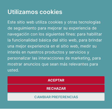
Utilizamos cookies
Este sitio web utiliza cookies y otras tecnologías
de seguimiento para mejorar su experiencia de
navegación con los siguientes fines:
para habilitar
la funcionalidad básica del sitio web
,
para brindar
una mejor experiencia en el sitio web
,
medir su
interés en nuestros productos y servicios y
personalizar las interacciones de marketing
,
para
mostrar anuncios que sean más relevantes para
usted
.
ACEPTAR
RECHAZAR
CAMBIAR PREFERENCIAS