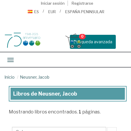
Iniciar sesión
Registrarse
ES
EUR
ESPAÑA PENINSULAR
0
Busqueda avanzada
Toggle navigation
Inicio
Neusner, Jacob
Libros de Neusner, Jacob
Libros
de
Mostrando
libros encontrados.
1
páginas.
Neusner,
Jacob