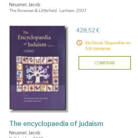
Neusner, Jacob
The Rowman & Littlefield . Lanham, 2007
428,52 €
Sin Stock. Disponible en
5/6 semanas.
COMPRAR
The encyclopaedia of judaism
Neusner, Jacob