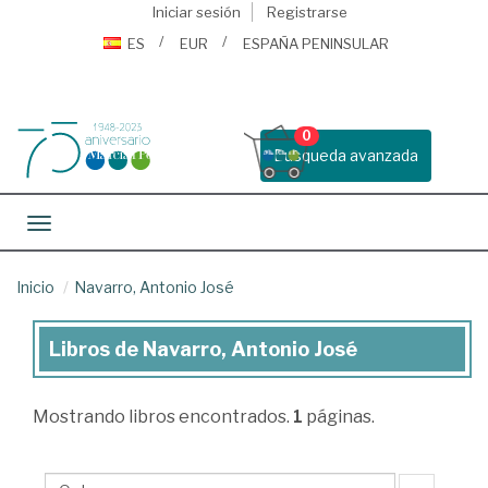
Iniciar sesión
Registrarse
ES
EUR
ESPAÑA PENINSULAR
0
Busqueda avanzada
Toggle navigation
Inicio
Navarro, Antonio José
Libros de Navarro, Antonio José
Libros
de
Mostrando
libros encontrados.
1
páginas.
Navarro,
Antonio