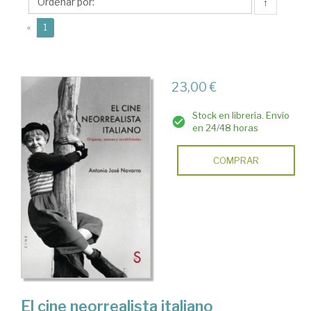
José
↑
(current)
«
1
23,00 €
Stock en librería. Envío
en 24/48 horas
COMPRAR
El cine neorrealista italiano