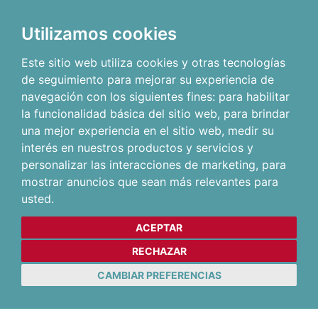
Utilizamos cookies
Este sitio web utiliza cookies y otras tecnologías
de seguimiento para mejorar su experiencia de
navegación con los siguientes fines:
para habilitar
la funcionalidad básica del sitio web
,
para brindar
una mejor experiencia en el sitio web
,
medir su
interés en nuestros productos y servicios y
personalizar las interacciones de marketing
,
para
mostrar anuncios que sean más relevantes para
usted
.
ACEPTAR
RECHAZAR
CAMBIAR PREFERENCIAS