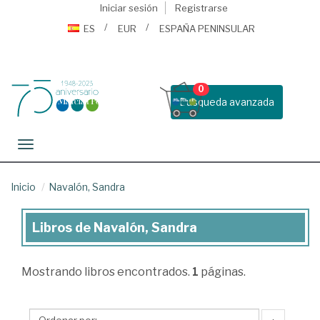
Iniciar sesión
Registrarse
ES
EUR
ESPAÑA PENINSULAR
0
Busqueda avanzada
Toggle navigation
Inicio
Navalón, Sandra
Libros de Navalón, Sandra
Libros
de
Mostrando
libros encontrados.
1
páginas.
Navalón,
Sandra