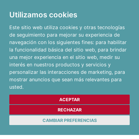
Utilizamos cookies
Este sitio web utiliza cookies y otras tecnologías
de seguimiento para mejorar su experiencia de
navegación con los siguientes fines:
para habilitar
la funcionalidad básica del sitio web
,
para brindar
una mejor experiencia en el sitio web
,
medir su
interés en nuestros productos y servicios y
personalizar las interacciones de marketing
,
para
mostrar anuncios que sean más relevantes para
usted
.
ACEPTAR
RECHAZAR
CAMBIAR PREFERENCIAS