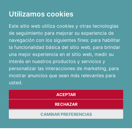
Utilizamos cookies
Este sitio web utiliza cookies y otras tecnologías
de seguimiento para mejorar su experiencia de
navegación con los siguientes fines:
para habilitar
la funcionalidad básica del sitio web
,
para brindar
una mejor experiencia en el sitio web
,
medir su
interés en nuestros productos y servicios y
personalizar las interacciones de marketing
,
para
mostrar anuncios que sean más relevantes para
usted
.
ACEPTAR
RECHAZAR
CAMBIAR PREFERENCIAS