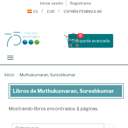
Iniciar sesión
Registrarse
ES
EUR
ESPAÑA PENINSULAR
0
Busqueda avanzada
Toggle navigation
Inicio
Muthukumaran, Sureshkumar
Libros de Muthukumaran, Sureshkumar
Libros
de
Mostrando
libros encontrados.
1
páginas.
Muthukumaran,
Sureshkumar