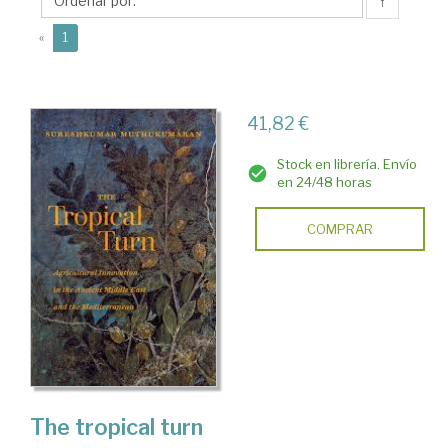
↑
(current)
«
1
41,82 €
Stock en librería. Envío
en 24/48 horas
COMPRAR
The tropical turn