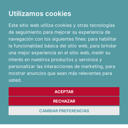
Utilizamos cookies
Este sitio web utiliza cookies y otras tecnologías
de seguimiento para mejorar su experiencia de
navegación con los siguientes fines:
para habilitar
la funcionalidad básica del sitio web
,
para brindar
una mejor experiencia en el sitio web
,
medir su
interés en nuestros productos y servicios y
personalizar las interacciones de marketing
,
para
mostrar anuncios que sean más relevantes para
usted
.
ACEPTAR
RECHAZAR
CAMBIAR PREFERENCIAS