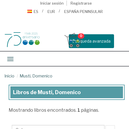
Iniciar sesión
Registrarse
ES
EUR
ESPAÑA PENINSULAR
0
Busqueda avanzada
Toggle navigation
Inicio
Musti, Domenico
Libros de Musti, Domenico
Libros
de
Mostrando
libros encontrados.
1
páginas.
Musti,
Domenico