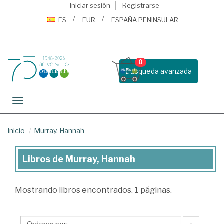
Iniciar sesión
Registrarse
ES
EUR
ESPAÑA PENINSULAR
0
Busqueda avanzada
Toggle navigation
Inicio
Murray, Hannah
Libros de Murray, Hannah
Libros
de
Mostrando
libros encontrados.
1
páginas.
Murray,
Hannah