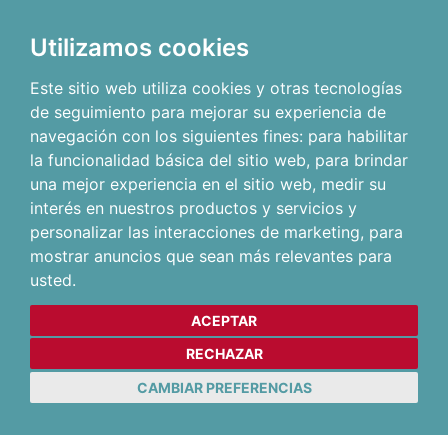
Utilizamos cookies
Este sitio web utiliza cookies y otras tecnologías
de seguimiento para mejorar su experiencia de
navegación con los siguientes fines:
para habilitar
la funcionalidad básica del sitio web
,
para brindar
una mejor experiencia en el sitio web
,
medir su
interés en nuestros productos y servicios y
personalizar las interacciones de marketing
,
para
mostrar anuncios que sean más relevantes para
usted
.
ACEPTAR
RECHAZAR
CAMBIAR PREFERENCIAS