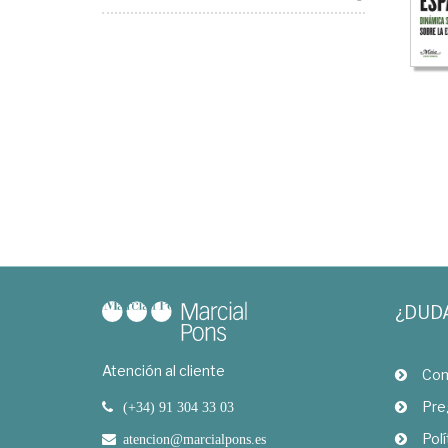
¿DUD
Atención al cliente
Com
Pre
(+34) 91 304 33 03
Polí
atencion@marcialpons.es