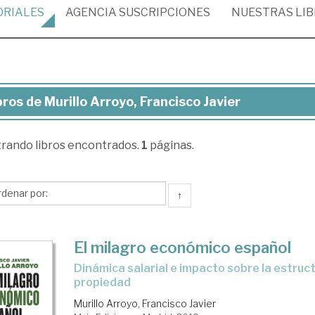
ORIALES
AGENCIA
SUSCRIPCIONES
NUESTRAS
LI
bros de Murillo Arroyo, Francisco Javier
ros
trando
libros encontrados.
1
páginas.
illo
oyo,
ncisco
↑
ier
El milagro económico español
dinámica salarial e impacto sobre la estructura de
propiedad
Murillo Arroyo, Francisco Javier