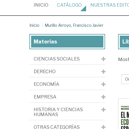
(CURRENT)
INICIO
CATÁLOGO
NUESTRAS
EDIT
Inicio
Murillo Arroyo, Francisco Javier
Materias
Li
Lib
de
CIENCIAS SOCIALES
Mos
Mur
Arr
DERECHO
Fra
ECONOMÍA
Jav
EMPRESA
HISTORIA Y CIENCIAS
HUMANAS
OTRAS CATEGORÍAS