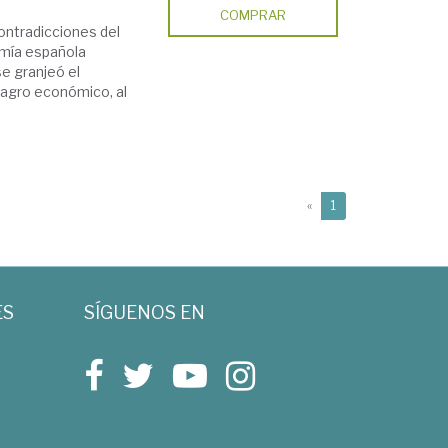
COMPRAR
contradicciones del
mía española
e granjeó el
ilagro económico, al
(current)
«
1
ES
SÍGUENOS EN