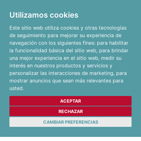
Utilizamos cookies
Este sitio web utiliza cookies y otras tecnologías
de seguimiento para mejorar su experiencia de
navegación con los siguientes fines:
para habilitar
la funcionalidad básica del sitio web
,
para brindar
una mejor experiencia en el sitio web
,
medir su
interés en nuestros productos y servicios y
personalizar las interacciones de marketing
,
para
mostrar anuncios que sean más relevantes para
usted
.
ACEPTAR
RECHAZAR
CAMBIAR PREFERENCIAS