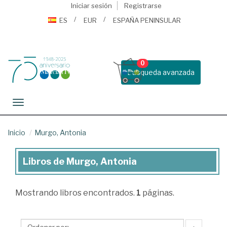
Iniciar sesión
Registrarse
ES
EUR
ESPAÑA PENINSULAR
0
Busqueda avanzada
Toggle navigation
Inicio
Murgo, Antonia
Libros de Murgo, Antonia
Libros
de
Mostrando
libros encontrados.
1
páginas.
Murgo,
Antonia