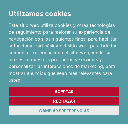
Utilizamos cookies
Este sitio web utiliza cookies y otras tecnologías
de seguimiento para mejorar su experiencia de
navegación con los siguientes fines:
para habilitar
la funcionalidad básica del sitio web
,
para brindar
una mejor experiencia en el sitio web
,
medir su
interés en nuestros productos y servicios y
personalizar las interacciones de marketing
,
para
mostrar anuncios que sean más relevantes para
usted
.
ACEPTAR
RECHAZAR
CAMBIAR PREFERENCIAS