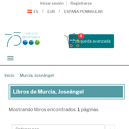
Iniciar sesión
Registrarse
ES
EUR
ESPAÑA PENINSULAR
0
Busqueda avanzada
Toggle navigation
Inicio
Murcia, Joseángel
Libros de Murcia, Joseángel
Libros
de
Mostrando
libros encontrados.
1
páginas.
Murcia,
Joseángel