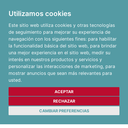
Utilizamos cookies
Este sitio web utiliza cookies y otras tecnologías
de seguimiento para mejorar su experiencia de
navegación con los siguientes fines:
para habilitar
la funcionalidad básica del sitio web
,
para brindar
una mejor experiencia en el sitio web
,
medir su
interés en nuestros productos y servicios y
personalizar las interacciones de marketing
,
para
mostrar anuncios que sean más relevantes para
usted
.
ACEPTAR
RECHAZAR
CAMBIAR PREFERENCIAS