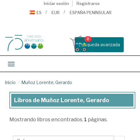
Iniciar sesión
Registrarse
ES
EUR
ESPAÑA PENINSULAR
0
Busqueda avanzada
Toggle navigation
Inicio
Muñoz Lorente, Gerardo
Libros de Muñoz Lorente, Gerardo
Libros
de
Mostrando
libros encontrados.
1
páginas.
Muñoz
Lorente,