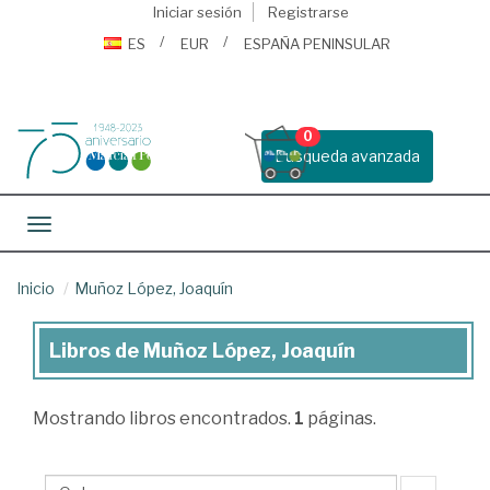
Iniciar sesión
Registrarse
ES
EUR
ESPAÑA PENINSULAR
0
Busqueda avanzada
Toggle navigation
Inicio
Muñoz López, Joaquín
Libros de Muñoz López, Joaquín
Libros
de
Mostrando
libros encontrados.
1
páginas.
Muñoz
López,