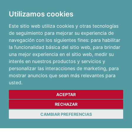
Utilizamos cookies
Este sitio web utiliza cookies y otras tecnologías
de seguimiento para mejorar su experiencia de
navegación con los siguientes fines:
para habilitar
la funcionalidad básica del sitio web
,
para brindar
una mejor experiencia en el sitio web
,
medir su
interés en nuestros productos y servicios y
personalizar las interacciones de marketing
,
para
mostrar anuncios que sean más relevantes para
usted
.
ACEPTAR
RECHAZAR
CAMBIAR PREFERENCIAS