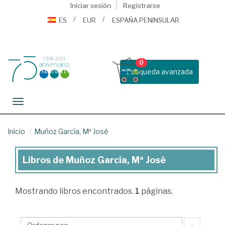
Iniciar sesión
Registrarse
ES
EUR
ESPAÑA PENINSULAR
0
Busqueda avanzada
Toggle navigation
Inicio
Muñoz García, Mª José
Libros de Muñoz García, Mª José
Libros
de
Mostrando
libros encontrados.
1
páginas.
Muñoz
García,