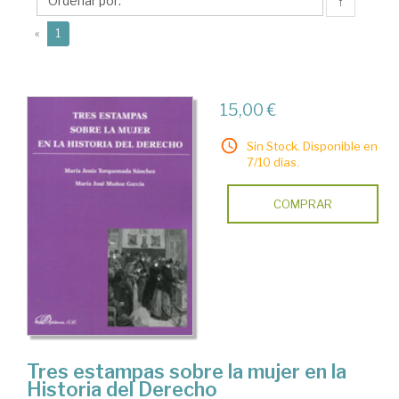
Mª
↑
José
(current)
«
1
15,00 €
Sin Stock. Disponible en
7/10 días.
COMPRAR
Tres estampas sobre la mujer en la
Historia del Derecho