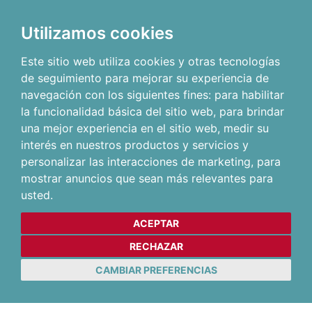
Utilizamos cookies
Este sitio web utiliza cookies y otras tecnologías
de seguimiento para mejorar su experiencia de
navegación con los siguientes fines:
para habilitar
la funcionalidad básica del sitio web
,
para brindar
una mejor experiencia en el sitio web
,
medir su
interés en nuestros productos y servicios y
personalizar las interacciones de marketing
,
para
mostrar anuncios que sean más relevantes para
usted
.
ACEPTAR
RECHAZAR
CAMBIAR PREFERENCIAS