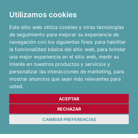
Utilizamos cookies
Este sitio web utiliza cookies y otras tecnologías
de seguimiento para mejorar su experiencia de
navegación con los siguientes fines:
para habilitar
la funcionalidad básica del sitio web
,
para brindar
una mejor experiencia en el sitio web
,
medir su
interés en nuestros productos y servicios y
personalizar las interacciones de marketing
,
para
mostrar anuncios que sean más relevantes para
usted
.
ACEPTAR
RECHAZAR
CAMBIAR PREFERENCIAS