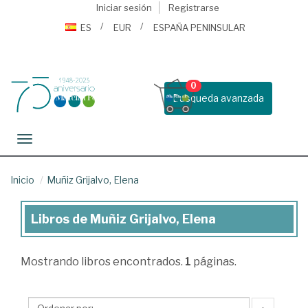
Iniciar sesión
Registrarse
ES
EUR
ESPAÑA PENINSULAR
0
Busqueda avanzada
Toggle navigation
Inicio
Muñiz Grijalvo, Elena
Libros de Muñiz Grijalvo, Elena
Libros
de
Mostrando
libros encontrados.
1
páginas.
Muñiz
Grijalvo,