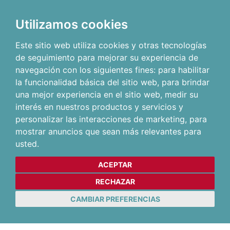
Utilizamos cookies
Este sitio web utiliza cookies y otras tecnologías
de seguimiento para mejorar su experiencia de
navegación con los siguientes fines:
para habilitar
la funcionalidad básica del sitio web
,
para brindar
una mejor experiencia en el sitio web
,
medir su
interés en nuestros productos y servicios y
personalizar las interacciones de marketing
,
para
mostrar anuncios que sean más relevantes para
usted
.
ACEPTAR
RECHAZAR
CAMBIAR PREFERENCIAS