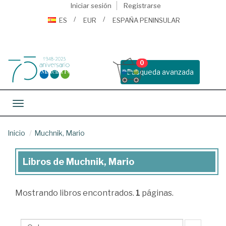
Iniciar sesión
Registrarse
ES
EUR
ESPAÑA PENINSULAR
0
Busqueda avanzada
Toggle navigation
Inicio
Muchnik, Mario
Libros de Muchnik, Mario
Libros
de
Mostrando
libros encontrados.
1
páginas.
Muchnik,
Mario