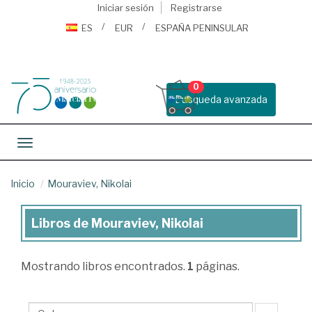
Iniciar sesión
Registrarse
ES
EUR
ESPAÑA PENINSULAR
0
Busqueda avanzada
Toggle navigation
Inicio
Mouraviev, Nikolai
Libros de Mouraviev, Nikolai
Libros
de
Mostrando
libros encontrados.
1
páginas.
Mouraviev,
Nikolai