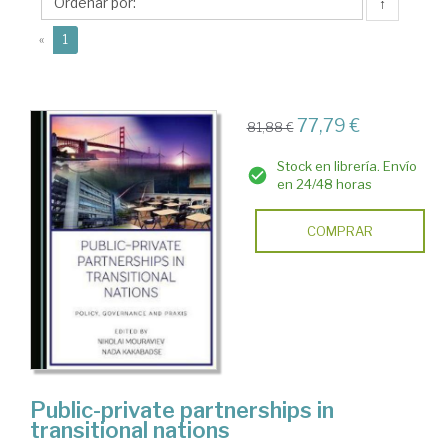
↑
(current)
«
1
77,79 €
81,88 €
Stock en librería. Envío
en 24/48 horas
COMPRAR
Public-private partnerships in
transitional nations