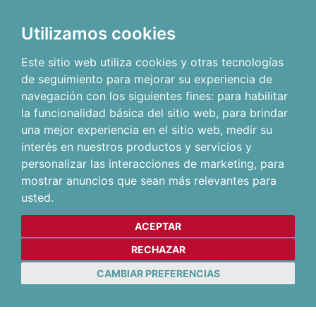
Utilizamos cookies
Este sitio web utiliza cookies y otras tecnologías
de seguimiento para mejorar su experiencia de
navegación con los siguientes fines:
para habilitar
la funcionalidad básica del sitio web
,
para brindar
una mejor experiencia en el sitio web
,
medir su
interés en nuestros productos y servicios y
personalizar las interacciones de marketing
,
para
mostrar anuncios que sean más relevantes para
usted
.
ACEPTAR
RECHAZAR
CAMBIAR PREFERENCIAS