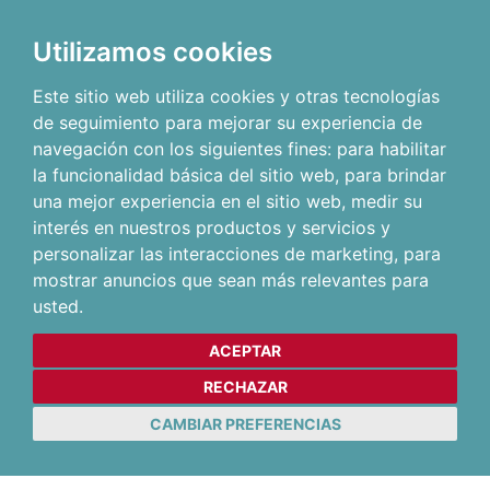
Utilizamos cookies
Este sitio web utiliza cookies y otras tecnologías
de seguimiento para mejorar su experiencia de
navegación con los siguientes fines:
para habilitar
la funcionalidad básica del sitio web
,
para brindar
una mejor experiencia en el sitio web
,
medir su
interés en nuestros productos y servicios y
personalizar las interacciones de marketing
,
para
mostrar anuncios que sean más relevantes para
usted
.
ACEPTAR
RECHAZAR
CAMBIAR PREFERENCIAS