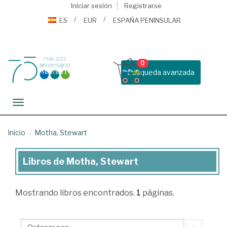
Iniciar sesión
Registrarse
ES
EUR
ESPAÑA PENINSULAR
0
Busqueda avanzada
Toggle navigation
Inicio
Motha, Stewart
Libros de Motha, Stewart
Libros
de
Mostrando
libros encontrados.
1
páginas.
Motha,
Stewart