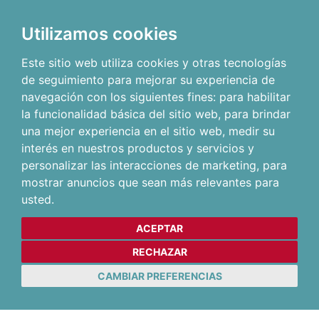
Utilizamos cookies
Este sitio web utiliza cookies y otras tecnologías
de seguimiento para mejorar su experiencia de
navegación con los siguientes fines:
para habilitar
la funcionalidad básica del sitio web
,
para brindar
una mejor experiencia en el sitio web
,
medir su
interés en nuestros productos y servicios y
personalizar las interacciones de marketing
,
para
mostrar anuncios que sean más relevantes para
usted
.
ACEPTAR
RECHAZAR
CAMBIAR PREFERENCIAS