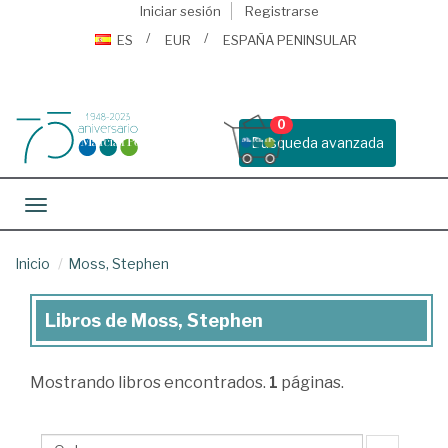
Iniciar sesión
Registrarse
ES
EUR
ESPAÑA PENINSULAR
0
Busqueda avanzada
Toggle navigation
Inicio
Moss, Stephen
Libros de Moss, Stephen
Libros
de
Mostrando
libros encontrados.
1
páginas.
Moss,
Stephen