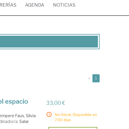
BRERÍAS
AGENDA
NOTICIAS
(current)
«
1
el espacio
33,00 €
Sin Stock. Disponible en
empere Faus, Silvia
7/10 días.
dinador/a.
Salar