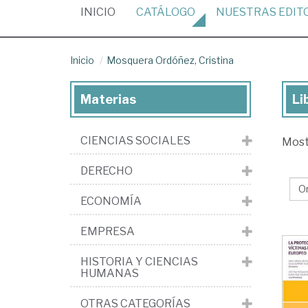
(CURRENT)
INICIO
CATÁLOGO
NUESTRAS
EDIT
Inicio
Mosquera Ordóñez, Cristina
Materias
Li
Lib
de
CIENCIAS SOCIALES
Mos
Mo
Or
DERECHO
Cri
ECONOMÍA
EMPRESA
HISTORIA Y CIENCIAS
HUMANAS
OTRAS CATEGORÍAS