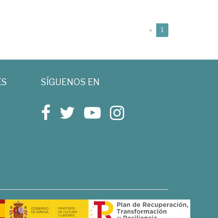
(current)
«
1
ES
SÍGUENOS EN