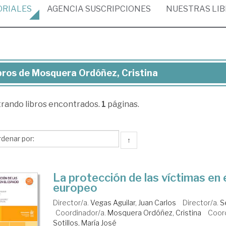
ORIALES
AGENCIA
SUSCRIPCIONES
NUESTRAS
LI
bros de Mosquera Ordóñez, Cristina
ros
trando
libros encontrados.
1
páginas.
squera
dóñez,
stina
↑
La protección de las víctimas en 
europeo
Director/a.
Vegas Aguilar, Juan Carlos
Director/a.
S
Coordinador/a.
Mosquera Ordóñez, Cristina
Coor
Sotillos, María José