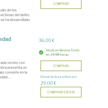
COMPRAR
udio de los
víctimas del delito.
 se ha desarrollado
iedad
36,00 €
Stock en librería. Envío
en 24/48 horas
 cada vecino con
COMPRAR
 obra presenta un
ajo consiste en la
Ebook lectura online por
dad ...
29,00 €
COMPRAR EBOOK