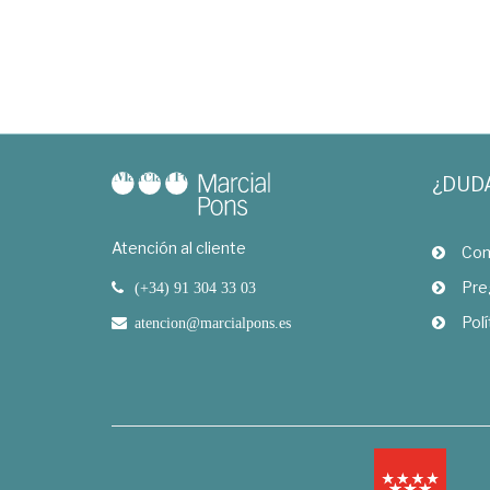
¿DUD
Atención al cliente
Com
Pre
(+34) 91 304 33 03
Polí
atencion@marcialpons.es