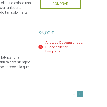
lla... no existe una
COMPRAR
eza tan buena
do tan solo malta,
35,00 €
Agotado/Descatalogado.
Puede solicitar
búsqueda.
 fabricar una
mbiará para siempre.
 se parece a lo que
(current)
«
1