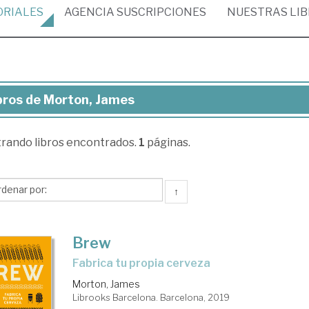
ORIALES
AGENCIA
SUSCRIPCIONES
NUESTRAS
LI
bros de Morton, James
ros
trando
libros encontrados.
1
páginas.
rton,
mes
↑
Brew
fabrica tu propia cerveza
Morton, James
Librooks Barcelona. Barcelona, 2019