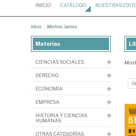
(CURRENT)
INICIO
CATÁLOGO
NUESTRAS
EDIT
Inicio
Morton, James
Materias
Li
Lib
de
CIENCIAS SOCIALES
Mos
Mo
Ja
DERECHO
ECONOMÍA
EMPRESA
HISTORIA Y CIENCIAS
HUMANAS
OTRAS CATEGORÍAS