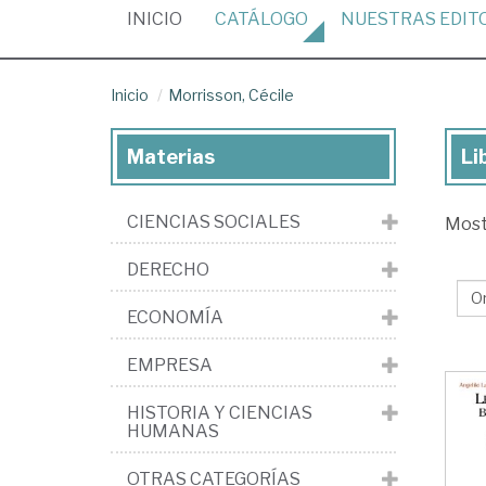
(CURRENT)
INICIO
CATÁLOGO
NUESTRAS
EDIT
Inicio
Morrisson, Cécile
Materias
Li
Lib
de
CIENCIAS SOCIALES
Mos
Mor
Céc
DERECHO
ECONOMÍA
EMPRESA
HISTORIA Y CIENCIAS
HUMANAS
OTRAS CATEGORÍAS