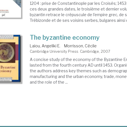
1204 : prise de Constantinople par les Croisés; 1453 
ces deux grandes dates, le troisième et dernier v
byzantin retrace le crépuscule de l'empire grec, de
Trébizonde et de ses voisins serbes, bulgares ainsi q
The byzantine economy
Laiou, Angeliki E.
Morrisson, Cécile
Cambridge University Press. Cambridge, 2007
A concise study of the economy of the Byzantine Em
lasted from the fourth century AD until 1453. Organi
the authors address key themes such as demography
manufacturing and the urban economy, trade, mon
and the role of the ...