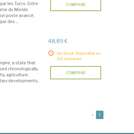
par les Turcs. Entre
COMPRAR
olume du Monde
 son poste avancé,
ue des ...
48,89 €
Sin Stock. Disponible en
5/6 semanas.
pire, a state that
sed chronologically,
COMPRAR
, agriculture,
etary developments,
(current)
«
1