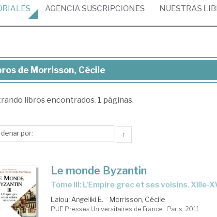
ORIALES
AGENCIA
SUSCRIPCIONES
NUESTRAS
LI
bros de Morrisson, Cécile
ros
trando
libros encontrados.
1
páginas.
risson,
ile
↑
Le monde Byzantin
Tome III: L'Empire grec et ses voisins. XIIIe-
Laiou, Angeliki E.
Morrisson, Cécile
PUF. Presses Universitaires de France . Paris, 2011