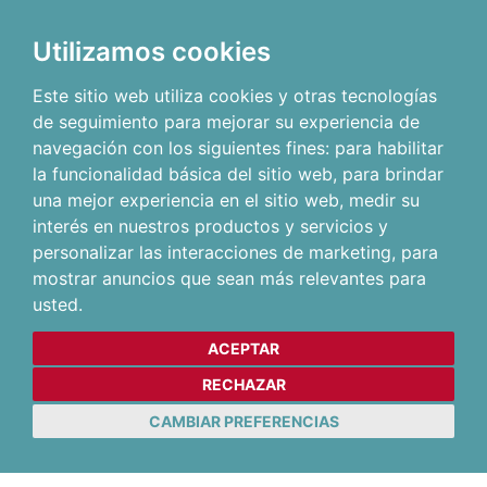
Utilizamos cookies
Este sitio web utiliza cookies y otras tecnologías
de seguimiento para mejorar su experiencia de
navegación con los siguientes fines:
para habilitar
la funcionalidad básica del sitio web
,
para brindar
una mejor experiencia en el sitio web
,
medir su
interés en nuestros productos y servicios y
personalizar las interacciones de marketing
,
para
mostrar anuncios que sean más relevantes para
usted
.
ACEPTAR
RECHAZAR
CAMBIAR PREFERENCIAS