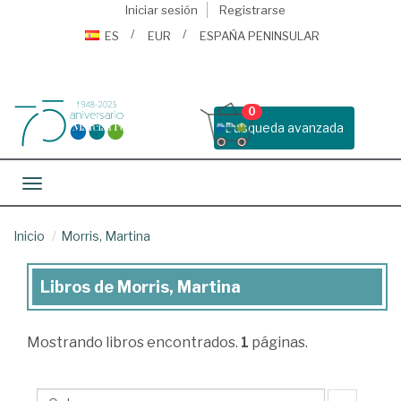
Iniciar sesión
Registrarse
ES
EUR
ESPAÑA PENINSULAR
0
Busqueda avanzada
Toggle navigation
Inicio
Morris, Martina
Libros de Morris, Martina
Libros
de
Mostrando
libros encontrados.
1
páginas.
Morris,
Martina