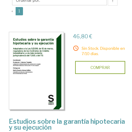
Prudencio
↑
C.
(current)
«
1
46,80 €
Sin Stock. Disponible en
7/10 días.
COMPRAR
Estudios sobre la garantía hipotecaria
y su ejecución