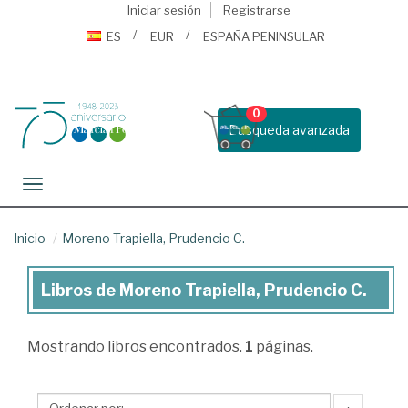
Iniciar sesión
Registrarse
ES
EUR
ESPAÑA PENINSULAR
0
Busqueda avanzada
Toggle navigation
Inicio
Moreno Trapiella, Prudencio C.
Libros de Moreno Trapiella, Prudencio C.
Libros
de
Mostrando
libros encontrados.
1
páginas.
Moreno
Trapiella,