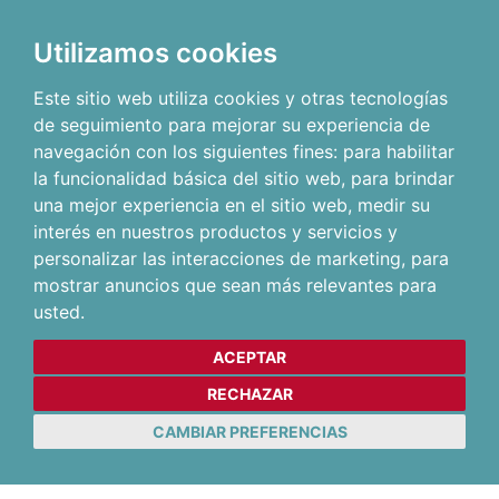
Utilizamos cookies
Este sitio web utiliza cookies y otras tecnologías
de seguimiento para mejorar su experiencia de
navegación con los siguientes fines:
para habilitar
la funcionalidad básica del sitio web
,
para brindar
una mejor experiencia en el sitio web
,
medir su
interés en nuestros productos y servicios y
personalizar las interacciones de marketing
,
para
mostrar anuncios que sean más relevantes para
usted
.
ACEPTAR
RECHAZAR
CAMBIAR PREFERENCIAS